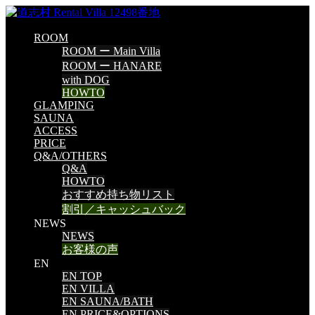
ROOM
ROOM ー Main Villa
ROOM ー HANARE
with DOG
HOWTO
GLAMPING
SAUNA
ACCESS
PRICE
Q&A/OTHERS
Q&A
HOWTO
おすすめ持ち物リスト
割引／キャッシュバック
NEWS
NEWS
お客様の声
EN
EN TOP
EN VILLA
EN SAUNA/BATH
EN PRICE&OPTIONS