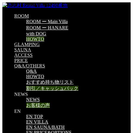
ROOM
ROOM ー Main Villa
ROOM ー HANARE
with DOG
HOWTO
GLAMPING
SAUNA
ACCESS
PRICE
Q&A/OTHERS
Q&A
HOWTO
おすすめ持ち物リスト
割引／キャッシュバック
NEWS
NEWS
お客様の声
EN
EN TOP
EN VILLA
EN SAUNA/BATH
EN PRICE&OPTIONS