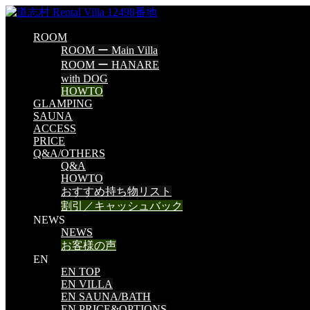
ROOM
ROOM ー Main Villa
ROOM ー HANARE
with DOG
HOWTO
GLAMPING
SAUNA
ACCESS
PRICE
Q&A/OTHERS
Q&A
HOWTO
おすすめ持ち物リスト
割引／キャッシュバック
NEWS
NEWS
お客様の声
EN
EN TOP
EN VILLA
EN SAUNA/BATH
EN PRICE&OPTIONS