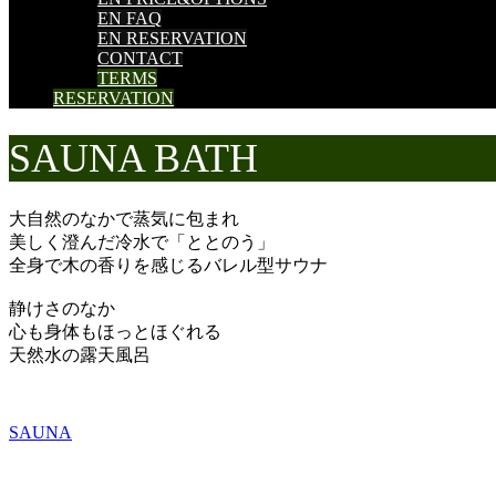
EN FAQ
EN RESERVATION
CONTACT
TERMS
RESERVATION
SAUNA BATH
大自然のなかで蒸気に包まれ
美しく澄んだ冷水で「ととのう」
全身で木の香りを感じるバレル型サウナ
静けさのなか
心も身体もほっとほぐれる
天然水の露天風呂
SAUNA